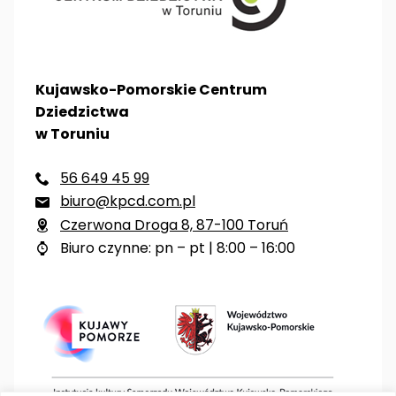
Kujawsko-Pomorskie Centrum
Dziedzictwa
w Toruniu
56 649 45 99

biuro@kpcd.com.pl

Czerwona Droga 8, 87-100 Toruń

Biuro czynne: pn – pt | 8:00 – 16:00
