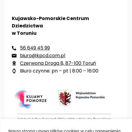
Kujawsko-Pomorskie Centrum
Dziedzictwa
w Toruniu
56 649 45 99

biuro@kpcd.com.pl

Czerwona Droga 8, 87-100 Toruń

Biuro czynne: pn – pt | 8:00 – 16:00

Nasza strona używa plików cookies w celu zapewnienia