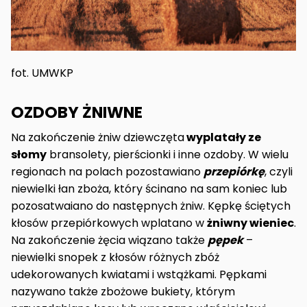
fot. UMWKP
OZDOBY ŻNIWNE
Na zakończenie żniw dziewczęta
wyplatały ze
słomy
bransolety, pierścionki i inne ozdoby. W wielu
regionach na polach pozostawiano
przepiórkę
, czyli
niewielki łan zboża, który ścinano na sam koniec lub
pozosatwaiano do następnych żniw. Kępkę ściętych
kłosów przepiórkowych wplatano w
żniwny wieniec
.
Na zakończenie żęcia wiązano także
pępek
–
niewielki snopek z kłosów różnych zbóż
udekorowanych kwiatami i wstążkami. Pępkami
nazywano także zbożowe bukiety, którym