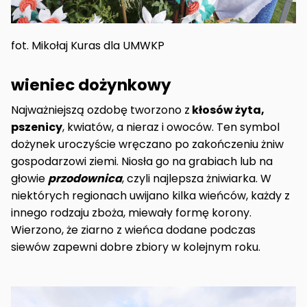
fot. Mikołaj Kuras dla UMWKP
wieniec dożynkowy
Najważniejszą ozdobę tworzono z
kłosów żyta,
pszenicy
, kwiatów, a nieraz i owoców. Ten symbol
dożynek uroczyście wręczano po zakończeniu żniw
gospodarzowi ziemi. Niosła go na grabiach lub na
głowie
przodownica
, czyli najlepsza żniwiarka. W
niektórych regionach uwijano kilka wieńców, każdy z
innego rodzaju zboża, miewały formę korony.
Wierzono, że ziarno z wieńca dodane podczas
siewów zapewni dobre zbiory w kolejnym roku.