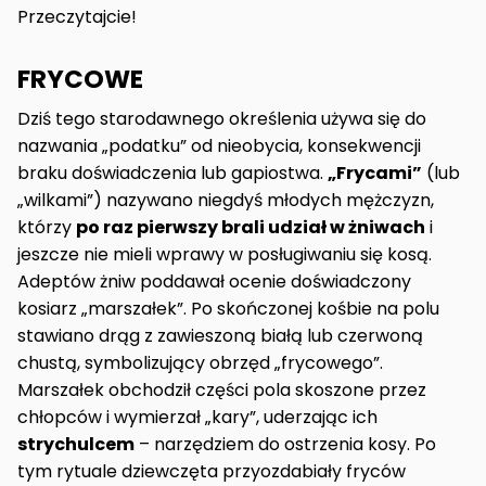
Przeczytajcie!
FRYCOWE
Dziś tego starodawnego określenia używa się do
nazwania „podatku” od nieobycia, konsekwencji
braku doświadczenia lub gapiostwa.
„Frycami”
(lub
„wilkami”) nazywano niegdyś młodych mężczyzn,
którzy
po raz pierwszy brali udział w żniwach
i
jeszcze nie mieli wprawy w posługiwaniu się kosą.
Adeptów żniw poddawał ocenie doświadczony
kosiarz „marszałek”. Po skończonej kośbie na polu
stawiano drąg z zawieszoną białą lub czerwoną
chustą, symbolizujący obrzęd „frycowego”.
Marszałek obchodził części pola skoszone przez
chłopców i wymierzał „kary”, uderzając ich
strychulcem
– narzędziem do ostrzenia kosy. Po
tym rytuale dziewczęta przyozdabiały fryców