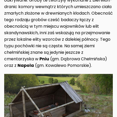
odkrywane. Groby te tworzyły wykonane z bierwion-
dranic komory wewnątrz których umieszczano ciała
zmarłych złożone w drewnianych kłodach. Obecność
tego rodzaju grobów cześć badaczy łączy z
obecnością w tym miejscu wojowników lub elit
skandynawskich, inni zaś wskazują na przejmowanie
przez lokalne elity wzorców z dalekiej północy. Tego
typu pochówki nie są częste. Na samej ziemi
chełmińskiej znane są jedynie jeszcze z
cmentarzyska w
Pniu
(gm. Dąbrowa Chełmińska)
oraz z
Napola
(gm. Kowalewo Pomorskie).