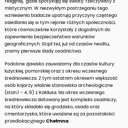
religijnej, gdzie spotykają się światy: rzeczywisty z
mistycznym. W niezwykłym postrzeganiu tego
wzniesienia badacze upatrują przyczyny częstego
osiedlania się w tym rejonie różnych społeczności,
które równocześnie korzystały z dogodnych do
zapewnienia bezpieczeństwa warunków
geograficznych. Stąd też, już od czasów neolitu,
znamy pierwsze ślady osadnictwa.
Podobne zjawisko zauważamy dla czasów kultury
łużyckiej, pomorskiej oraz z okresu wczesnego
średniowiecza. Z tym ostatnim okresem większość
osób kojarzy właśnie stanowiska archeologiczne
(stan.1 – 4, 6) z Kałdusa. Na okres wczesnego
średniowiecza datowany jest kompleks osadniczy,
na który składało się grodzisko, osada oraz
cmentarzyska, które uważane są za pozostałości
przedlokacyjnego
Chełmna
.