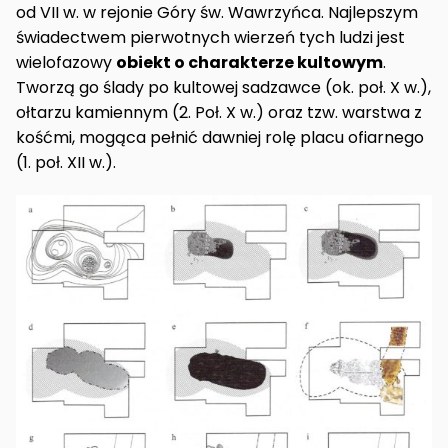
od VII w. w rejonie Góry św. Wawrzyńca. Najlepszym
świadectwem pierwotnych wierzeń tych ludzi jest
wielofazowy
obiekt o charakterze kultowym
.
Tworzą go ślady po kultowej sadzawce (ok. poł. X w.),
ołtarzu kamiennym (2. Poł. X w.) oraz tzw. warstwa z
kośćmi, mogąca pełnić dawniej rolę placu ofiarnego
(1. poł. XII w.).