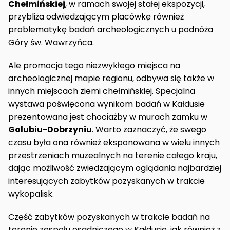
Chełmińskiej
, w ramach swojej stałej ekspozycji,
przybliża odwiedzającym placówkę również
problematykę badań archeologicznych u podnóża
Góry św. Wawrzyńca.
Ale promocja tego niezwykłego miejsca na
archeologicznej mapie regionu, odbywa się także w
innych miejscach ziemi chełmińskiej. Specjalna
wystawa poświęcona wynikom badań w Kałdusie
prezentowana jest chociażby w murach zamku w
Golubiu-Dobrzyniu
. Warto zaznaczyć, że swego
czasu była ona również eksponowana w wielu innych
przestrzeniach muzealnych na terenie całego kraju,
dając możliwość zwiedzającym oglądania najbardziej
interesujących zabytków pozyskanych w trakcie
wykopalisk.
Część zabytków pozyskanych w trakcie badań na
terenie zespołu osadniczego w Kałdusie, jak również z