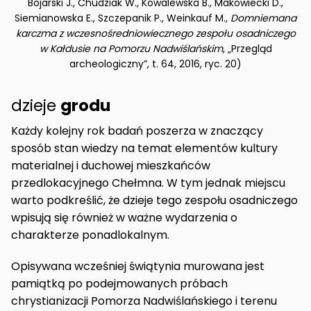
Bojarski J., Chudziak W., Kowalewska B., Makowiecki D.,
Siemianowska E., Szczepanik P., Weinkauf M.,
Domniemana
karczma z wczesnośredniowiecznego zespołu osadniczego
w Kałdusie na Pomorzu Nadwiślańskim
, „Przegląd
archeologiczny”, t. 64, 2016, ryc. 20)
dzieje
grodu
Każdy kolejny rok badań poszerza w znaczący
sposób stan wiedzy na temat elementów kultury
materialnej i duchowej mieszkańców
przedlokacyjnego Chełmna. W tym jednak miejscu
warto podkreślić, że dzieje tego zespołu osadniczego
wpisują się również w ważne wydarzenia o
charakterze ponadlokalnym.
Opisywana wcześniej świątynia murowana jest
pamiątką po podejmowanych próbach
chrystianizacji Pomorza Nadwiślańskiego i terenu