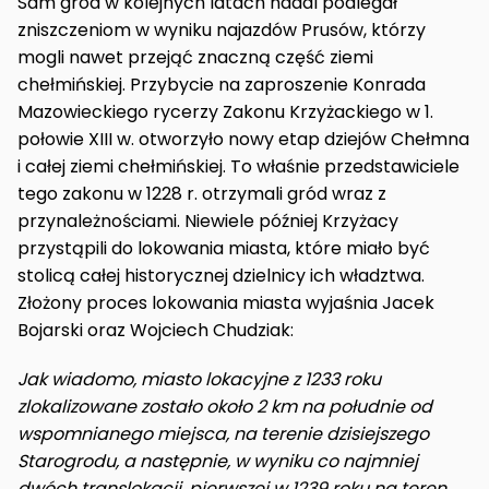
Sam gród w kolejnych latach nadal podlegał
zniszczeniom w wyniku najazdów Prusów, którzy
mogli nawet przejąć znaczną część ziemi
chełmińskiej. Przybycie na zaproszenie Konrada
Mazowieckiego rycerzy Zakonu Krzyżackiego w 1.
połowie XIII w. otworzyło nowy etap dziejów Chełmna
i całej ziemi chełmińskiej. To właśnie przedstawiciele
tego zakonu w 1228 r. otrzymali gród wraz z
przynależnościami. Niewiele później Krzyżacy
przystąpili do lokowania miasta, które miało być
stolicą całej historycznej dzielnicy ich władztwa.
Złożony proces lokowania miasta wyjaśnia Jacek
Bojarski oraz Wojciech Chudziak:
Jak wiadomo, miasto lokacyjne z 1233 roku
zlokalizowane zostało około 2 km na południe od
wspomnianego miejsca, na terenie dzisiejszego
Starogrodu, a następnie, w wyniku co najmniej
dwóch translokacji, pierwszej w 1239 roku na teren