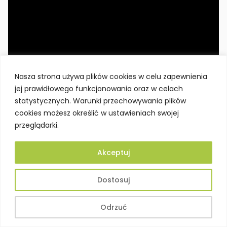
Nasza strona używa plików cookies w celu zapewnienia
jej prawidłowego funkcjonowania oraz w celach
statystycznych. Warunki przechowywania plików
cookies możesz określić w ustawieniach swojej
przeglądarki.
Krajobraz przyrodniczy rejonu Góry św. Wawrzyńca
Akceptuj
Turystów pragnących poznać kulturową rolę wzgórz
na powstanie Chełmna przyciąga również cykliczny,
Dostosuj
sierpniowy
Perspektywy –
9 Hills Festival
, który nie
tylko ma pokazywać piękno architektury i historii
miasta, ale także witalność oraz kreatywność
Odrzuć
lokalnej społeczności. Podczas festiwalu uliczki