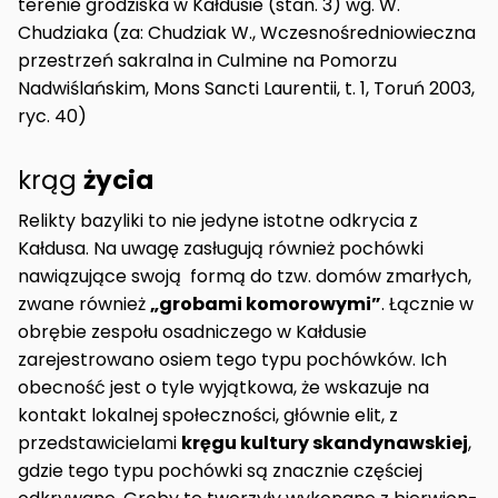
terenie grodziska w Kałdusie (stan. 3) wg. W.
Chudziaka (za: Chudziak W., Wczesnośredniowieczna
przestrzeń sakralna in Culmine na Pomorzu
Nadwiślańskim, Mons Sancti Laurentii, t. 1, Toruń 2003,
ryc. 40)
krąg
życia
Relikty bazyliki to nie jedyne istotne odkrycia z
Kałdusa. Na uwagę zasługują również pochówki
nawiązujące swoją formą do tzw. domów zmarłych,
zwane również
„grobami komorowymi”
. Łącznie w
obrębie zespołu osadniczego w Kałdusie
zarejestrowano osiem tego typu pochówków. Ich
obecność jest o tyle wyjątkowa, że wskazuje na
kontakt lokalnej społeczności, głównie elit, z
przedstawicielami
kręgu kultury skandynawskiej
,
gdzie tego typu pochówki są znacznie częściej