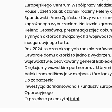
Europejskiego Centrum Współpracy Młodzieży
House Józef Stasiak członek rodziny Heleny
Spandowski i Anna Zglińska którzy wraz z inn
zagrożonego wyburzeniem. Na licznie zgroma
Heleną Grossówną, prezentacja zdjęć dokum
słynnych aktorach związanych z województ
inauguracyjnego tortu.
Rok 2024 to czas okrągłych rocznic zarówno 
Otwarcie domu aktorki to jedno z wydarze
województwie, dedykowany generał Elżbiecie 
Dziękujemy wszystkim partnerom, z którymi w
belek i zamieniliśmy je w miejsce, które łączy 
Do zobaczenia!
Inwestycja dofinansowana z Funduszy Euro
Operacyjnego.
O projekcie przeczytaj
tutaj.