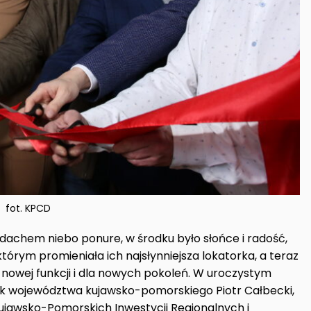
fot. KPCD
achem niebo ponure, w środku było słońce i radość,
którym promieniała ich najsłynniejsza lokatorka, a teraz
nowej funkcji i dla nowych pokoleń. W uroczystym
łek województwa kujawsko-pomorskiego Piotr Całbecki,
ujawsko-Pomorskich Inwestycji Regionalnych i