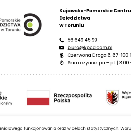
Kujawsko-Pomorskie Centr
Dziedzictwa
w Toruniu
56 649 45 99

biuro@kpcd.com.pl

Czerwona Droga 8, 87-100 

Biuro czynne: pn – pt | 8:00 

ści
Polityka prywatności
Mapa strony
BIP
prawidłowego funkcjonowania oraz w celach statystycznych. Waru