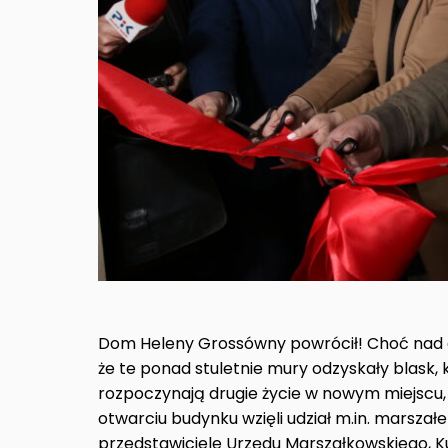
Dom Heleny Grossówny powrócił! Choć nad d
że te ponad stuletnie mury odzyskały blask, 
rozpoczynają drugie życie w nowym miejscu, 
otwarciu budynku wzięli udział m.in. marsza
przedstawiciele Urzędu Marszałkowskiego, K