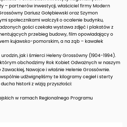
 – partnerów inwestycji, właściciel firmy Modern
 Grossówny Dariusz Gołębiewski oraz Szymon
ymi społecznikami walczyli o ocalenie budynku,
dzonych gości czekała wystawa zdjęć i plakatów z
entujących przebieg budowy, film opowiadający o
wem kujawsko-pomorskim, a na ząb – kawałek
urodzin, jak i śmierci Heleny Grossówny (1904-1994).
ń, którym obchodzimy Rok Kobiet Odważnych w naszym
Zawackiej, Nawojce i właśnie Helenie Grossównie.
spólnie udźwignęliśmy te kilogramy cegieł i sterty
ducha historii z wizją przyszłości:
pejskich w ramach Regionalnego Programu