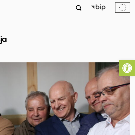

ja
Ot