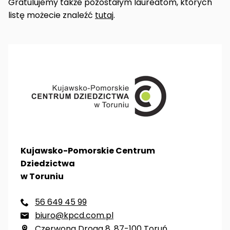
Gratulujemy także pozostałym laureatom, których
listę możecie znaleźć
tutaj
.
Kujawsko-Pomorskie Centrum
Dziedzictwa
w Toruniu
56 649 45 99

biuro@kpcd.com.pl

Czerwona Droga 8, 87-100 Toruń
