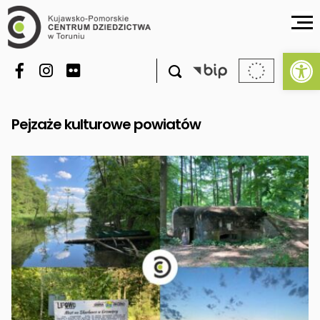
Ot

Pejzaże kulturowe powiatów