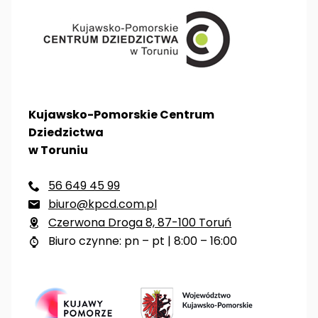
Kujawsko-Pomorskie Centrum
Dziedzictwa
w Toruniu
56 649 45 99

biuro@kpcd.com.pl

Czerwona Droga 8, 87-100 Toruń

Biuro czynne: pn – pt | 8:00 – 16:00
