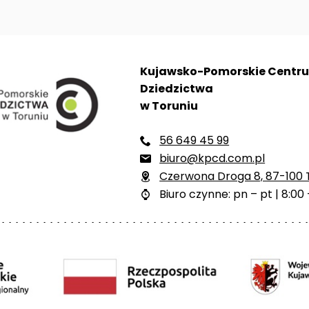
Kujawsko-Pomorskie Centr
Dziedzictwa
w Toruniu
56 649 45 99

biuro@kpcd.com.pl

Czerwona Droga 8, 87-100 

Biuro czynne: pn – pt | 8:00 
