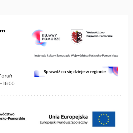
um
Toruń
– 16:00