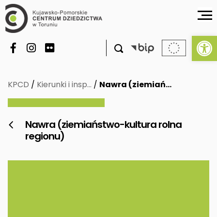
Ot

KPCD
/
Kierunki i insp…
/
Nawra (ziemiań…
Nawra (ziemiaństwo-kultura rolna

regionu)