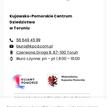
Kujawsko-Pomorskie Centrum
Dziedzictwa
w Toruniu
56 649 45 99

biuro@kpcd.com.pl

Czerwona Droga 8, 87-100 Toruń

Biuro czynne: pn – pt | 8:00 – 16:00
