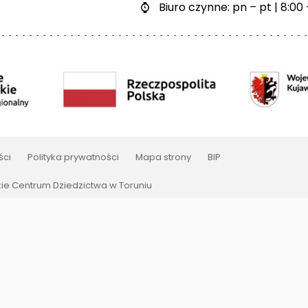
Biuro czynne: pn – pt | 8:00 

ści
Polityka prywatności
Mapa strony
BIP
e Centrum Dziedzictwa w Toruniu