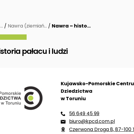
p…
/
Nawra (ziemiań…
/
Nawra – histo…
toria pałacu i ludzi
Kujawsko-Pomorskie Centr
Dziedzictwa
w Toruniu
56 649 45 99

biuro@kpcd.com.pl

Czerwona Droga 8, 87-100 
