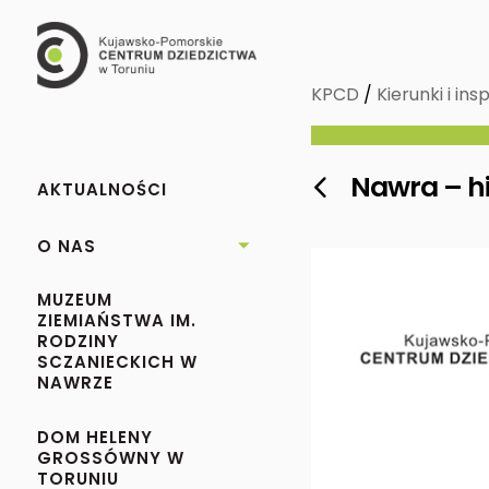
KPCD
/
Kierunki i ins
Nawra – his

AKTUALNOŚCI
O NAS

MUZEUM
ZIEMIAŃSTWA IM.
RODZINY
SCZANIECKICH W
NAWRZE
DOM HELENY
GROSSÓWNY W
TORUNIU