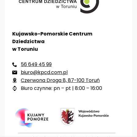
Kujawsko-Pomorskie Centrum
Dziedzictwa
w Toruniu
56 649 45 99

biuro@kpcd.com.pl

Czerwona Droga 8, 87-100 Toruń

Biuro czynne: pn – pt | 8:00 – 16:00
