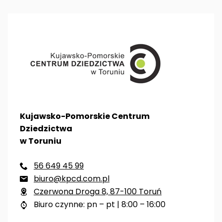
Kujawsko-Pomorskie Centrum
Dziedzictwa
w Toruniu
56 649 45 99

biuro@kpcd.com.pl

Czerwona Droga 8, 87-100 Toruń

Biuro czynne: pn – pt | 8:00 – 16:00
