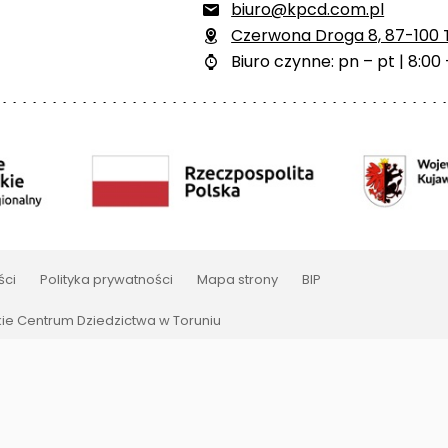
biuro@kpcd.com.pl

Czerwona Droga 8, 87-100 

Biuro czynne: pn – pt | 8:00 

ści
Polityka prywatności
Mapa strony
BIP
e Centrum Dziedzictwa w Toruniu