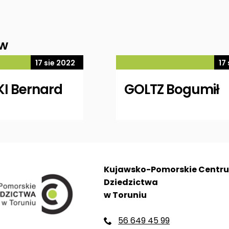
ów
17 sie 2022
17
I Bernard
GOLTZ Bogumił
Kujawsko-Pomorskie Centr
Dziedzictwa
w Toruniu
56 649 45 99
