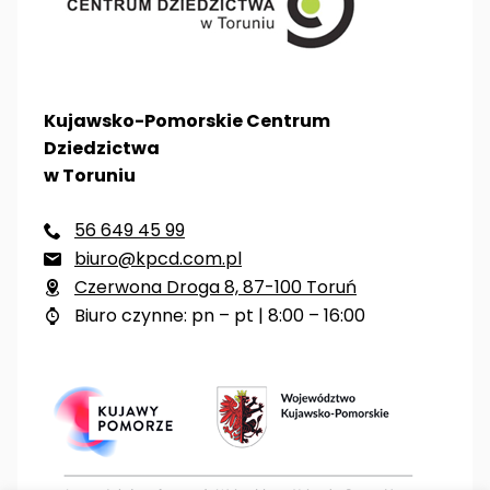
Kujawsko-Pomorskie Centrum
Dziedzictwa
w Toruniu
56 649 45 99

biuro@kpcd.com.pl

Czerwona Droga 8, 87-100 Toruń

Biuro czynne: pn – pt | 8:00 – 16:00
