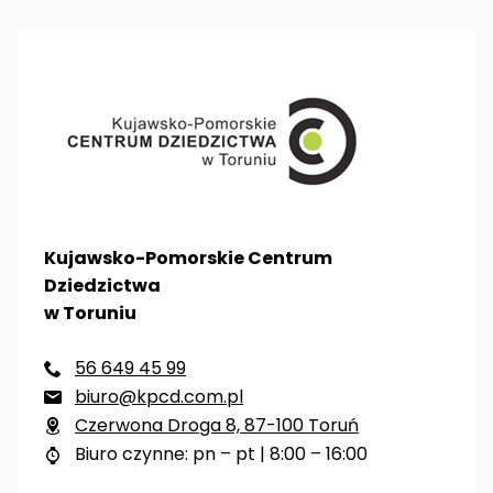
Kujawsko-Pomorskie Centrum
Dziedzictwa
w Toruniu
56 649 45 99

biuro@kpcd.com.pl

Czerwona Droga 8, 87-100 Toruń

Biuro czynne: pn – pt | 8:00 – 16:00
