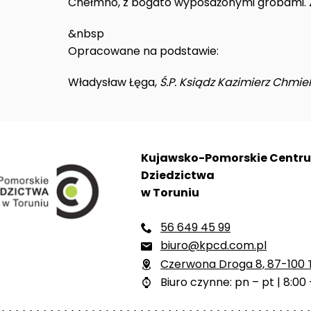
Chełmno, z bogato wyposażonymi grobami. Zm
&nbsp
Opracowane na podstawie:
Władysław Łęga,
Ś.P. Ksiądz Kazimierz Chmie
Kujawsko-Pomorskie Centr
Dziedzictwa
w Toruniu
56 649 45 99

biuro@kpcd.com.pl

Czerwona Droga 8, 87-100 

Biuro czynne: pn – pt | 8:00 
