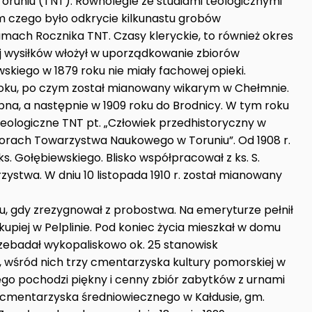
uniu (TNT). Równolegle ze studiami teologicznymi
 czego było odkrycie kilkunastu grobów
mach Rocznika TNT. Czasy kleryckie, to również okres
 wysiłków włożył w uporządkowanie zbiorów
skiego w 1879 roku nie miały fachowej opieki.
roku, po czym został mianowany wikarym w Chełmnie.
ybna, a następnie w 1909 roku do Brodnicy. W tym roku
heologiczne TNT pt. „Człowiek przedhistoryczny w
orach Towarzystwa Naukowego w Toruniu”. Od 1908 r.
s. Gołębiewskiego. Blisko współpracował z ks. S.
zystwa. W dniu 10 listopada 1910 r. został mianowany
u, gdy zrezygnował z probostwa. Na emeryturze pełnił
skupiej w Pelplinie. Pod koniec życia mieszkał w domu
zebadał wykopaliskowo ok. 25 stanowisk
 wśród nich trzy cmentarzyska kultury pomorskiej w
rego pochodzi piękny i cenny zbiór zabytków z urnami
 cmentarzyska średniowiecznego w Kałdusie, gm.