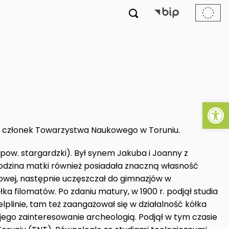

Ot
, członek Towarzystwa Naukowego w Toruniu.
 (pow. stargardzki). Był synem Jakuba i Joanny z
rodzina matki również posiadała znaczną własność
owej, następnie uczęszczał do gimnazjów w
łka filomatów. Po zdaniu matury, w 1900 r. podjął studia
plinie, tam też zaangażował się w działalność kółka
 jego zainteresowanie archeologią. Podjął w tym czasie