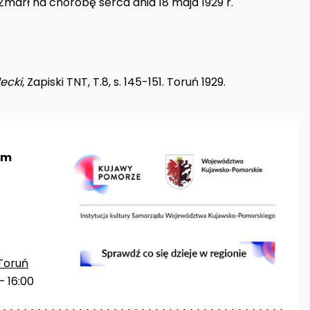
arł na chorobę serca dnia 18 maja 1929 r.
lecki
, Zapiski TNT, T.8, s. 145-151. Toruń 1929.
um
Toruń
– 16:00