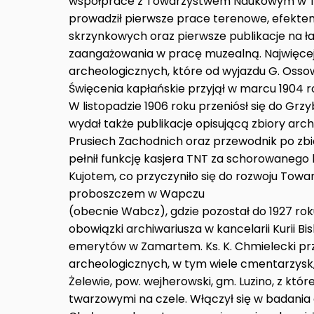
współprace z Towarzystwem Naukowym w Tor
prowadził pierwsze prace terenowe, efektem
skrzynkowych oraz pierwsze publikacje na ła
zaangażowania w pracę muzealną. Najwięcej
archeologicznych, które od wyjazdu G. Ossow
Święcenia kapłańskie przyjął w marcu 1904 
W listopadzie 1906 roku przeniósł się do Grz
wydał także publikacje opisującą zbiory arc
Prusiech Zachodnich oraz przewodnik po zbi
pełnił funkcję kasjera TNT za schorowanego k
Kujotem, co przyczyniło się do rozwoju Towar
proboszczem w Wapczu
(obecnie Wabcz), gdzie pozostał do 1927 rok
obowiązki archiwariusza w kancelarii Kurii Bi
emerytów w Zamartem. Ks. K. Chmielecki pr
archeologicznych, w tym wiele cmentarzysk,
Żelewie, pow. wejherowski, gm. Luzino, z któ
twarzowymi na czele. Włączył się w badania