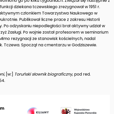
olniono go po kilku tygodniach. Związał się następnie z
. funkcji dziekana tczewskiego zrezygnował w 1951 r.
ł aktywnym członkiem Towarzystwa Naukowego w
rotnie. Publikował liczne prace z zakresu Historii
y. Po odzyskaniu niepodległości brał aktywny udział w
Krzyż Zasługi. Po wojnie został profesorem w seminarium
 Mimo rezygnacji ze stanowisk kościelnych, nadal
e k. Tczewa. Spoczął na cmentarzu w Godziszewie.
ni
, [w:]
Toruński słownik biograficzny
, pod red.
54.
um