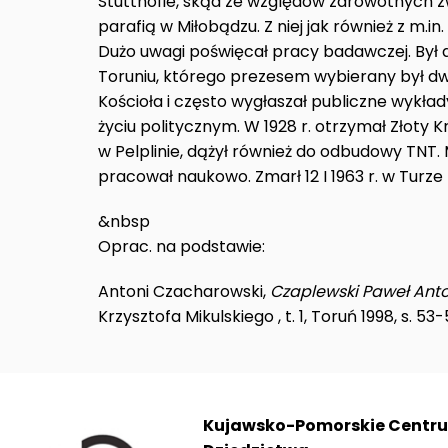
Stutthofie, skąd ze względów zdrowotnych zw
parafią w Miłobądzu. Z niej jak również z m.in
Dużo uwagi poświęcał pracy badawczej. By
Toruniu, którego prezesem wybierany był dwuk
Kościoła i często wygłaszał publiczne wykład
życiu politycznym. W 1928 r. otrzymał Złoty 
w Pelplinie, dążył również do odbudowy TNT.
pracował naukowo. Zmarł 12 I 1963 r. w Turz
&nbsp
Oprac. na podstawie:
Antoni Czacharowski,
Czaplewski Paweł Anto
Krzysztofa Mikulskiego , t. 1, Toruń 1998, s. 53-
Kujawsko-Pomorskie Centr