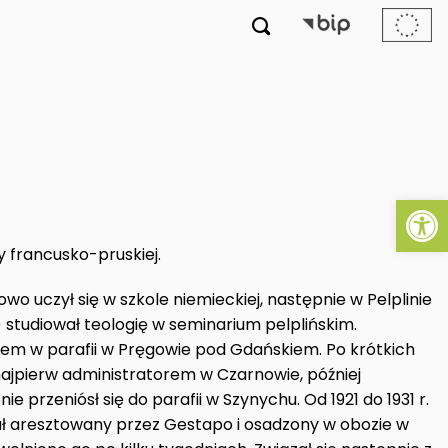

Ot
ny francusko-pruskiej.
wo uczył się w szkole niemieckiej, następnie w Pelplinie
 studiował teologię w seminarium pelplińskim.
uszem w parafii w Pręgowie pod Gdańskiem. Po krótkich
 najpierw administratorem w Czarnowie, później
e przeniósł się do parafii w Szynychu. Od 1921 do 1931 r.
ał aresztowany przez Gestapo i osadzony w obozie w