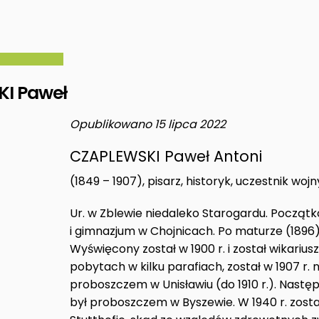
I Paweł
Opublikowano 15 lipca 2022
CZAPLEWSKI Paweł Antoni
(1849 – 1907), pisarz, historyk, uczestnik woj
Ur. w Zblewie niedaleko Starogardu. Początko
i gimnazjum w Chojnicach. Po maturze (1896)
Wyświęcony został w 1900 r. i został wikari
pobytach w kilku parafiach, został w 1907 r.
proboszczem w Unisławiu (do 1910 r.). Następni
był proboszczem w Byszewie. W 1940 r. zost