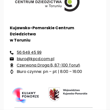
Kujawsko-Pomorskie Centrum
Dziedzictwa
w Toruniu
56 649 45 99

biuro@kpcd.com.pl

Czerwona Droga 8, 87-100 Toruń

Biuro czynne: pn – pt | 8:00 – 16:00
