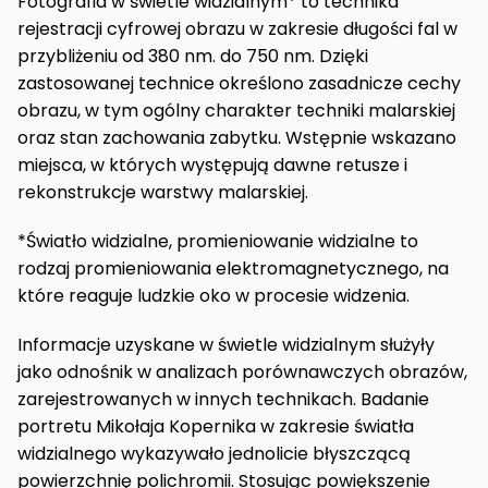
Fotografia w świetle widzialnym* to technika
rejestracji cyfrowej obrazu w zakresie długości fal w
przybliżeniu od 380 nm. do 750 nm. Dzięki
zastosowanej technice określono zasadnicze cechy
obrazu, w tym ogólny charakter techniki malarskiej
oraz stan zachowania zabytku. Wstępnie wskazano
miejsca, w których występują dawne retusze i
rekonstrukcje warstwy malarskiej.
*Światło widzialne, promieniowanie widzialne to
rodzaj promieniowania elektromagnetycznego, na
które reaguje ludzkie oko w procesie widzenia.
Informacje uzyskane w świetle widzialnym służyły
jako odnośnik w analizach porównawczych obrazów,
zarejestrowanych w innych technikach. Badanie
portretu Mikołaja Kopernika w zakresie światła
widzialnego wykazywało jednolicie błyszczącą
powierzchnię polichromii. Stosując powiększenie