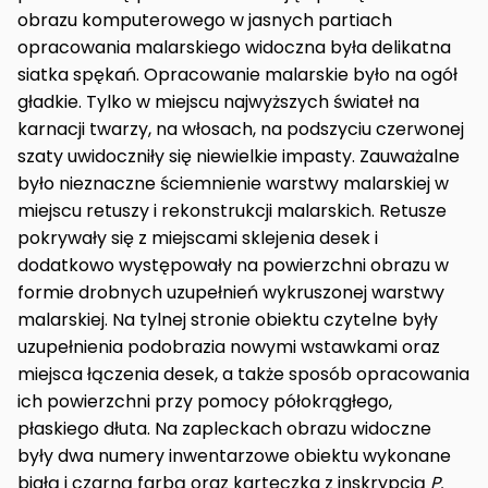
obrazu komputerowego w jasnych partiach
opracowania malarskiego widoczna była delikatna
siatka spękań. Opracowanie malarskie było na ogół
gładkie. Tylko w miejscu najwyższych świateł na
karnacji twarzy, na włosach, na podszyciu czerwonej
szaty uwidoczniły się niewielkie impasty. Zauważalne
było nieznaczne ściemnienie warstwy malarskiej w
miejscu retuszy i rekonstrukcji malarskich. Retusze
pokrywały się z miejscami sklejenia desek i
dodatkowo występowały na powierzchni obrazu w
formie drobnych uzupełnień wykruszonej warstwy
malarskiej. Na tylnej stronie obiektu czytelne były
uzupełnienia podobrazia nowymi wstawkami oraz
miejsca łączenia desek, a także sposób opracowania
ich powierzchni przy pomocy półokrągłego,
płaskiego dłuta. Na zapleckach obrazu widoczne
były dwa numery inwentarzowe obiektu wykonane
białą i czarną farbą oraz karteczka z inskrypcją
P.