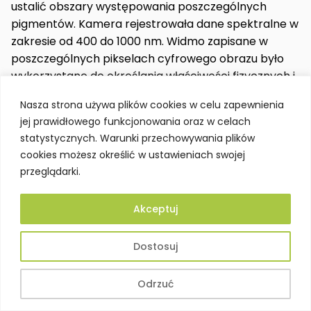
ustalić obszary występowania poszczególnych
pigmentów. Kamera rejestrowała dane spektralne w
zakresie od 400 do 1000 nm. Widmo zapisane w
poszczególnych pikselach cyfrowego obrazu było
wykorzystane do określania właściwości fizycznych i
chemicznych materiałów, czyli w tym przypadku
Nasza strona używa plików cookies w celu zapewnienia
identyfikacji i rozmieszczenia na powierzchni obrazu
jej prawidłowego funkcjonowania oraz w celach
niektórych pigmentów i barwników.
statystycznych. Warunki przechowywania plików
cookies możesz określić w ustawieniach swojej
Informacje zarejestrowane przy pomocy kamery
przeglądarki.
hiperspektralnej wskazywały na rozkład
pierwiastków na całej powierzchni badanego obrazu.
Akceptuj
Na podstawie otrzymanych danych określono
zakres występowania pigmentów użytych do
namalowania poszczególnych partii portretu.
Dostosuj
Potwierdzono występowanie pięciu różnych
materiałów barwiących, których obecność wynikała
Odrzuć
z wcześniejszych analiz nieniszczących. Ustalono ich