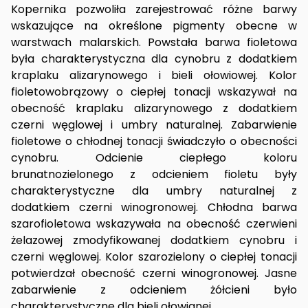
Kopernika pozwoliła zarejestrować różne barwy
wskazujące na określone pigmenty obecne w
warstwach malarskich. Powstała barwa fioletowa
była charakterystyczna dla cynobru z dodatkiem
kraplaku alizarynowego i bieli ołowiowej. Kolor
fioletowobrązowy o ciepłej tonacji wskazywał na
obecność kraplaku alizarynowego z dodatkiem
czerni węglowej i umbry naturalnej. Zabarwienie
fioletowe o chłodnej tonacji świadczyło o obecności
cynobru. Odcienie ciepłego koloru
brunatnozielonego z odcieniem fioletu były
charakterystyczne dla umbry naturalnej z
dodatkiem czerni winogronowej. Chłodna barwa
szarofioletowa wskazywała na obecność czerwieni
żelazowej zmodyfikowanej dodatkiem cynobru i
czerni węglowej. Kolor szarozielony o ciepłej tonacji
potwierdzał obecność czerni winogronowej. Jasne
zabarwienie z odcieniem żółcieni było
charakterystyczne dla bieli ołowianej.