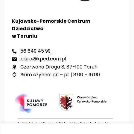
Kujawsko-Pomorskie Centrum
Dziedzictwa
w Toruniu
56 649 45 99

biuro@kpcd.com.pl

Czerwona Droga 8, 87-100 Toruń

Biuro czynne: pn – pt | 8:00 – 16:00
