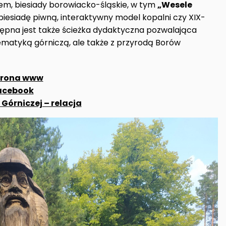
em, biesiady borowiacko-śląskie, w tym
„Wesele
iesiadę piwną, interaktywny model kopalni czy XIX-
ępna jest także ścieżka dydaktyczna pozwalająca
tematyką górniczą, ale także z przyrodą Borów
strona www
Facebook
Górniczej – relacja