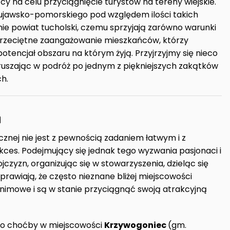
y na celu przyciągnięcie turystów na tereny wiejskie.
jawsko-pomorskiego pod względem ilości takich
nie powiat tucholski, czemu sprzyjają zarówno warunki
przeciętne zaangażowanie mieszkańców, którzy
otencjał obszaru na którym żyją. Przyjrzyjmy się nieco
yruszając w podróż po jednym z piękniejszych zakątków
h.
a
znej nie jest z pewnością zadaniem łatwym i z
ces. Podejmujący się jednak tego wyzwania pasjonaci i
czyzn, organizując się w stowarzyszenia, dzieląc się
awiają, że często nieznane bliżej miejscowości
nimowe i są w stanie przyciągnąć swoją atrakcyjną
o choćby w miejscowości
Krzywogoniec
(gm.