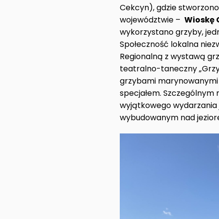
Cekcyn), gdzie stworzono
województwie –
Wioskę 
wykorzystano grzyby, jed
Społeczność lokalna niezwł
Regionalną z wystawą grzy
teatralno-taneczny „Grzyb
grzybami marynowanymi n
specjałem. Szczególnym m
wyjątkowego wydarzania j
wybudowanym nad jeziore