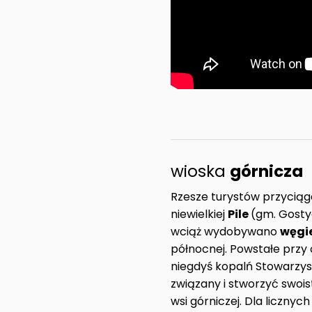
wioska
górnicza
Rzesze turystów przyciąg
niewielkiej
Pile
(gm. Gostyc
wciąż wydobywano
węgi
północnej. Powstałe przy 
niegdyś kopalń Stowarzys
związany i stworzyć swoi
wsi górniczej. Dla licznyc