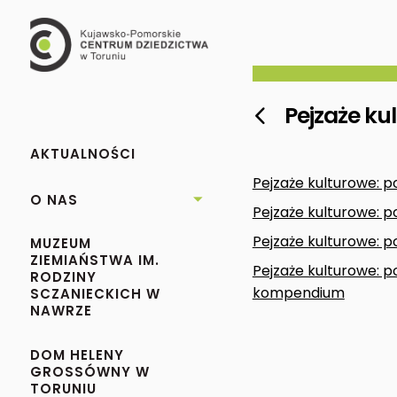
Pejzaże ku

AKTUALNOŚCI
Pejzaże kulturowe: po
O NAS

Pejzaże kulturowe: po
Pejzaże kulturowe: po
MUZEUM
ZIEMIAŃSTWA IM.
Pejzaże kulturowe: p
RODZINY
kompendium
SCZANIECKICH W
NAWRZE
DOM HELENY
GROSSÓWNY W
TORUNIU