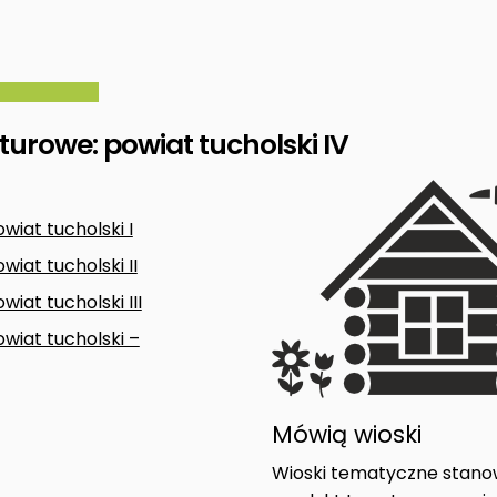
lturowe: powiat tucholski IV
wiat tucholski I
wiat tucholski II
wiat tucholski III
owiat tucholski –
Mówią wioski
Wioski tematyczne stanow