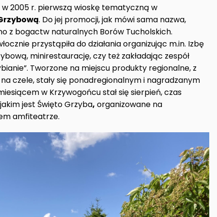
 w 2005 r. pierwszą wioskę tematyczną w
Grzybową
. Do jej promocji, jak mówi sama nazwa,
no z bogactw naturalnych Borów Tucholskich.
ocznie przystąpiła do działania organizując m.in. Izbę
bową, minirestaurację, czy też zakładając zespół
ianie”. Tworzone na miejscu produkty regionalne, z
a czele, stały się ponadregionalnym i nagradzanym
iesiącem w Krzywogońcu stał się sierpień, czas
akim jest Święto Grzyba
,
organizowane na
m amfiteatrze.