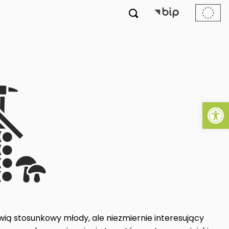

Ot
ią stosunkowy młody, ale niezmiernie interesujący