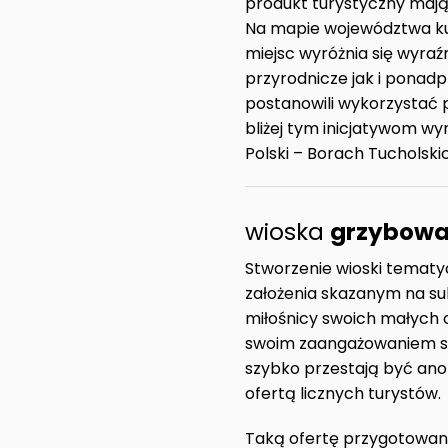
produkt turystyczny mając
Na mapie województwa ku
miejsc wyróżnia się wyraź
przyrodnicze jak i ponad
postanowili wykorzystać p
bliżej tym inicjatywom w
Polski – Borach Tucholskic
wioska
grzybow
Stworzenie wioski tematyc
założenia skazanym na suk
miłośnicy swoich małych oj
swoim zaangażowaniem spr
szybko przestają być ano
ofertą licznych turystów.
Taką ofertę przygotowan