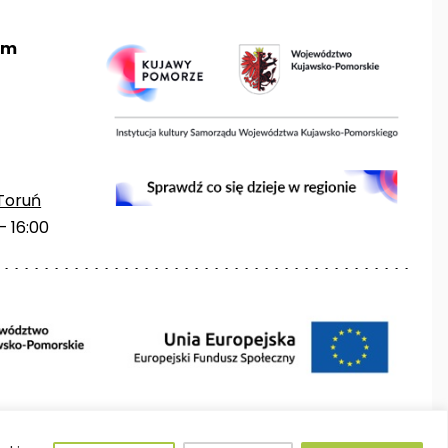
um
Toruń
– 16:00
Projektowanie stron Toruń