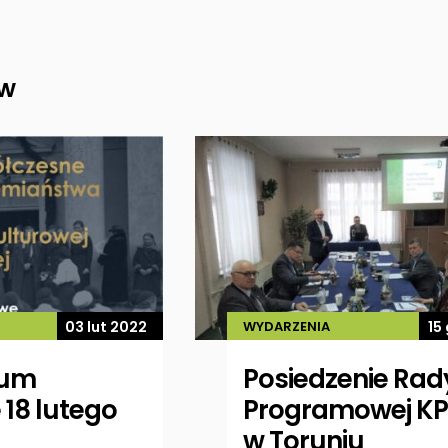
ów
03 lut 2022
WYDARZENIA
15
ium
Posiedzenie Rad
18 lutego
Programowej K
w Toruniu