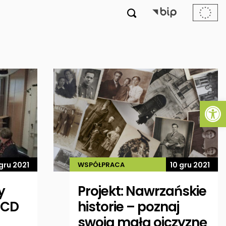

Ot
 gru 2021
WSPÓŁPRACA
10 gru 2021
y
Projekt: Nawrzańskie
PCD
historie – poznaj
swoją małą ojczyznę