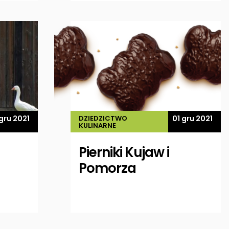
 gru 2021
DZIEDZICTWO
01 gru 2021
KULINARNE
Pierniki Kujaw i
Pomorza