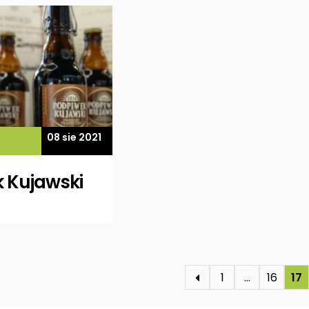
08 sie 2021
 Kujawski
1
…
16
17