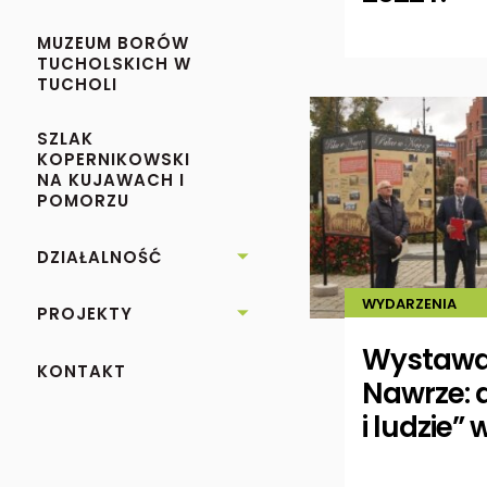
MUZEUM BORÓW
TUCHOLSKICH W
TUCHOLI
SZLAK
KOPERNIKOWSKI
NA KUJAWACH I
POMORZU
DZIAŁALNOŚĆ

WYDARZENIA
PROJEKTY

Wystawa
KONTAKT
Nawrze: 
i ludzie”