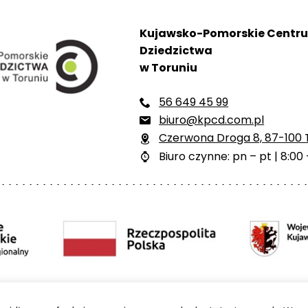
Kujawsko-Pomorskie Centr
Dziedzictwa
w Toruniu
56 649 45 99

biuro@kpcd.com.pl

Czerwona Droga 8, 87-100 

Biuro czynne: pn – pt | 8:00 

ści
Polityka prywatności
Mapa strony
BIP