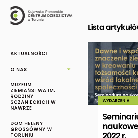
Lista artykuł
AKTUALNOŚCI
O NAS

MUZEUM
ZIEMIAŃSTWA IM.
RODZINY
WYDARZENIA
SCZANIECKICH W
NAWRZE
Seminar
DOM HELENY
naukowe 
GROSSÓWNY W
2022 r.
TORUNIU