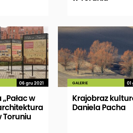
06 gru 2021
GALERIE
01
 „Pałac w
Krajobraz kultu
architektura
Daniela Pacha
 w Toruniu