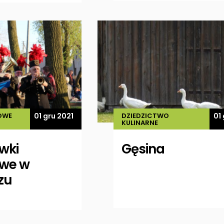
OWE
01 gru 2021
DZIEDZICTWO
01
KULINARNE
wki
Gęsina
we w
zu