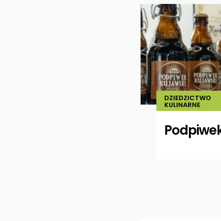
DZIEDZICTWO
KULINARNE
Podpiwek