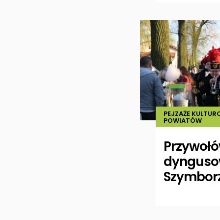
PEJZAŻE KULTUR
POWIATÓW
Przywołó
dynguso
Szymbor