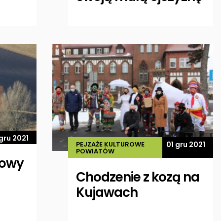
 gru 2021
PEJZAŻE KULTUROWE
01 gru 2021
POWIATÓW
rowy
Chodzenie z kozą na
Kujawach