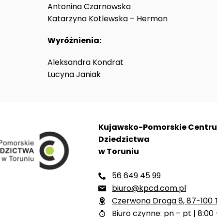
Antonina Czarnowska
Katarzyna Kotlewska – Herman
Wyróżnienia:
Aleksandra Kondrat
Lucyna Janiak
Kujawsko-Pomorskie Centr
Dziedzictwa
w Toruniu
56 649 45 99

biuro@kpcd.com.pl

Czerwona Droga 8, 87-100 

Biuro czynne: pn – pt | 8:00 
