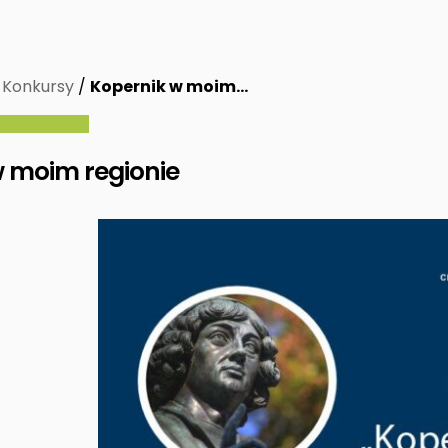
/
Konkursy
/
Kopernik w moim…
w moim regionie