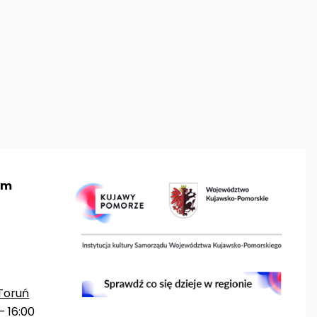
um
Toruń
– 16:00