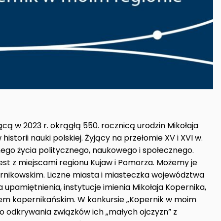
cą w 2023 r. okrągłą 550. rocznicą urodzin Mikołaja
historii nauki polskiej. Żyjący na przełomie XV i XVI w.
go życia politycznego, naukowego i społecznego.
jest z miejscami regionu Kujaw i Pomorza. Możemy je
rnikowskim. Liczne miasta i miasteczka województwa
upamiętnienia, instytucje imienia Mikołaja Kopernika,
wem kopernikańskim. W konkursie „Kopernik w moim
o odkrywania związków ich „małych ojczyzn” z