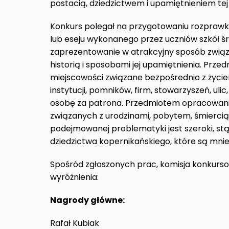
postacią, dziedzictwem i upamiętnieniem tej
Konkurs polegał na przygotowaniu rozprawki
lub eseju wykonanego przez uczniów szkół ś
zaprezentowanie w atrakcyjny sposób związ
historią i sposobami jej upamiętnienia. Prz
miejscowości związane bezpośrednio z życiem 
instytucji, pomników, firm, stowarzyszeń, ul
osobę za patrona. Przedmiotem opracowani
związanych z urodzinami, pobytem, śmiercią
podejmowanej problematyki jest szeroki, s
dziedzictwa kopernikańskiego, które są mniej
Spośród zgłoszonych prac, komisja konkurs
wyróżnienia:
Nagrody główne:
Rafał Kubiak