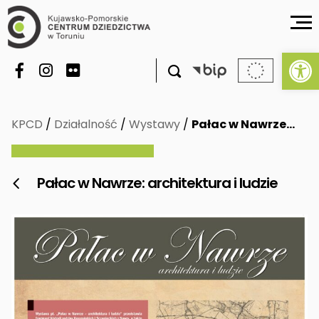
Ot

KPCD
/
Działalność
/
Wystawy
/
Pałac w Nawrze…
Pałac w Nawrze: architektura i ludzie
