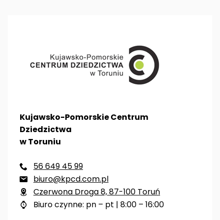
Kujawsko-Pomorskie Centrum
Dziedzictwa
w Toruniu
56 649 45 99

biuro@kpcd.com.pl

Czerwona Droga 8, 87-100 Toruń

Biuro czynne: pn – pt | 8:00 – 16:00
