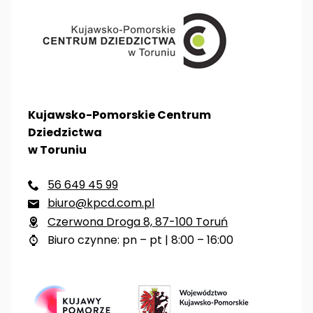
Kujawsko-Pomorskie Centrum
Dziedzictwa
w Toruniu
56 649 45 99

biuro@kpcd.com.pl

Czerwona Droga 8, 87-100 Toruń

Biuro czynne: pn – pt | 8:00 – 16:00
