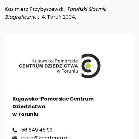
Kazimierz Przybyszewski,
Toruński Słownik
Biograficzny
, t. 4, Toruń 2004.
Kujawsko-Pomorskie Centrum
Dziedzictwa
w Toruniu
56 649 45 99

biuro@kpcd.com.pl
