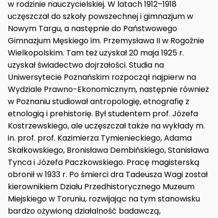
w rodzinie nauczycielskiej. W latach 1912–1918
uczęszczał do szkoły powszechnej i gimnazjum w
Nowym Targu, a następnie do Państwowego
Gimnazjum Męskiego im. Przemysława II w Rogoźnie
Wielkopolskim. Tam też uzyskał 20 maja 1925 r.
uzyskał świadectwo dojrzałości. Studia na
Uniwersytecie Poznańskim rozpoczął najpierw na
Wydziale Prawno-Ekonomicznym, następnie również
w Poznaniu studiował antropologię, etnografię z
etnologią i prehistorię. Był studentem prof. Józefa
Kostrzewskiego, ale uczęszczał także na wykłady m.
in. prof. prof. Kazimierza Tymienieckiego, Adama
Skałkowskiego, Bronisława Dembińskiego, Stanisława
Tynca i Józefa Paczkowskiego. Pracę magisterską
obronił w 1933 r. Po śmierci dra Tadeusza Wagi został
kierownikiem Działu Przedhistorycznego Muzeum
Miejskiego w Toruniu, rozwijając na tym stanowisku
bardzo ożywioną działalność badawczą,