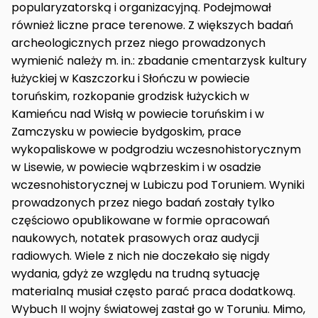
popularyzatorską i organizacyjną. Podejmował
również liczne prace terenowe. Z większych badań
archeologicznych przez niego prowadzonych
wymienić należy m. in.: zbadanie cmentarzysk kultury
łużyckiej w Kaszczorku i Słończu w powiecie
toruńskim, rozkopanie grodzisk łużyckich w
Kamieńcu nad Wisłą w powiecie toruńskim i w
Zamczysku w powiecie bydgoskim, prace
wykopaliskowe w podgrodziu wczesnohistorycznym
w Lisewie, w powiecie wąbrzeskim i w osadzie
wczesnohistorycznej w Lubiczu pod Toruniem. Wyniki
prowadzonych przez niego badań zostały tylko
częściowo opublikowane w formie opracowań
naukowych, notatek prasowych oraz audycji
radiowych. Wiele z nich nie doczekało się nigdy
wydania, gdyż ze względu na trudną sytuację
materialną musiał często parać praca dodatkową.
Wybuch II wojny światowej zastał go w Toruniu. Mimo,