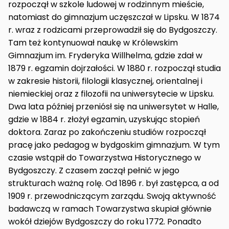
rozpoczął w szkole ludowej w rodzinnym mieście,
natomiast do gimnazjum uczęszczał w Lipsku. W 1874
r. wraz z rodzicami przeprowadził się do Bydgoszczy.
Tam też kontynuował naukę w Królewskim
Gimnazjum im. Fryderyka Willhelma, gdzie zdał w
1879 r. egzamin dojrzałości. W 1880 r. rozpoczął studia
w zakresie historii, filologii klasycznej, orientalnej i
niemieckiej oraz z filozofii na uniwersytecie w Lipsku.
Dwa lata później przeniósł się na uniwersytet w Halle,
gdzie w 1884 r. złożył egzamin, uzyskując stopień
doktora. Zaraz po zakończeniu studiów rozpoczął
pracę jako pedagog w bydgoskim gimnazjum. W tym
czasie wstąpił do Towarzystwa Historycznego w
Bydgoszczy. Z czasem zaczął pełnić w jego
strukturach ważną rolę. Od 1896 r. był zastępca, a od
1909 r. przewodniczącym zarządu. Swoją aktywność
badawczą w ramach Towarzystwa skupiał głównie
wokół dziejów Bydgoszczy do roku 1772. Ponadto