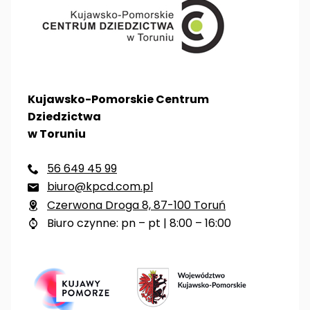
Kujawsko-Pomorskie Centrum
Dziedzictwa
w Toruniu
56 649 45 99

biuro@kpcd.com.pl

Czerwona Droga 8, 87-100 Toruń

Biuro czynne: pn – pt | 8:00 – 16:00
