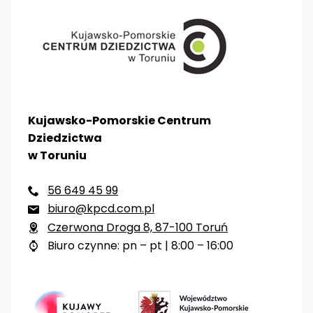
Kujawsko-Pomorskie Centrum
Dziedzictwa
w Toruniu
56 649 45 99

biuro@kpcd.com.pl

Czerwona Droga 8, 87-100 Toruń

Biuro czynne: pn – pt | 8:00 – 16:00
