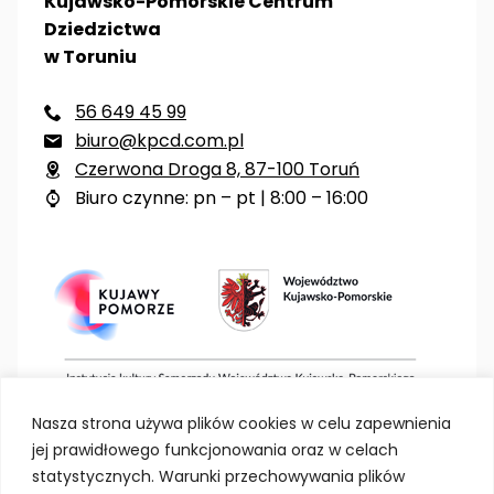
Kujawsko-Pomorskie Centrum
Dziedzictwa
w Toruniu
56 649 45 99

biuro@kpcd.com.pl

Czerwona Droga 8, 87-100 Toruń

Biuro czynne: pn – pt | 8:00 – 16:00

Nasza strona używa plików cookies w celu zapewnienia
jej prawidłowego funkcjonowania oraz w celach
statystycznych. Warunki przechowywania plików