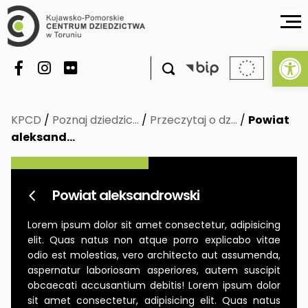
Ot

KPCD
/
Poznaj dziedzic…
/
Przeczytaj o dz…
/
Powiat
aleksand…
Powiat aleksandrowski

Lorem ipsum dolor sit amet consectetur, adipisicing
elit. Quas natus non atque porro explicabo vitae
odio est molestias, vero architecto aut assumenda,
aspernatur laboriosam asperiores, autem suscipit
obcaecati accusantium debitis! Lorem ipsum dolor
sit amet consectetur, adipisicing elit. Quas natus