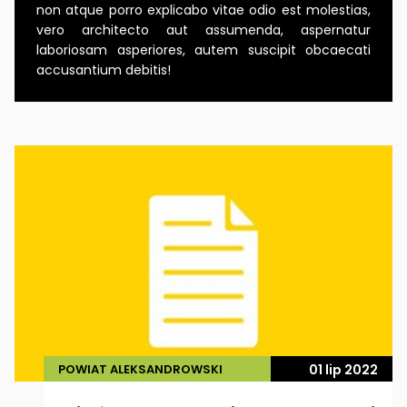
non atque porro explicabo vitae odio est molestias,
vero architecto aut assumenda, aspernatur
laboriosam asperiores, autem suscipit obcaecati
accusantium debitis!
POWIAT ALEKSANDROWSKI
01 lip 2022