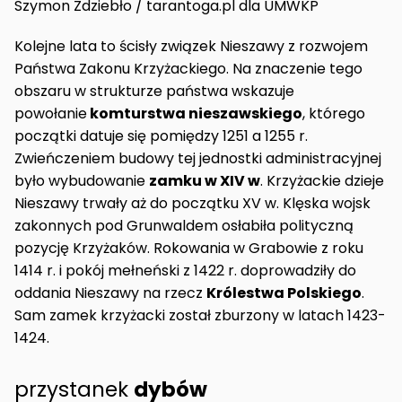
Szymon Zdziebło / tarantoga.pl dla UMWKP
Kolejne lata to ścisły związek Nieszawy z rozwojem
Państwa Zakonu Krzyżackiego. Na znaczenie tego
obszaru w strukturze państwa wskazuje
powołanie
komturstwa nieszawskiego
, którego
początki datuje się pomiędzy 1251 a 1255 r.
Zwieńczeniem budowy tej jednostki administracyjnej
było wybudowanie
zamku w XIV w
. Krzyżackie dzieje
Nieszawy trwały aż do początku XV w. Klęska wojsk
zakonnych pod Grunwaldem osłabiła polityczną
pozycję Krzyżaków. Rokowania w Grabowie z roku
1414 r. i pokój mełneński z 1422 r. doprowadziły do
oddania Nieszawy na rzecz
Królestwa Polskiego
.
Sam zamek krzyżacki został zburzony w latach 1423-
1424.
przystanek
dybów