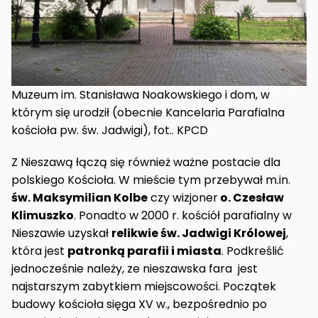
Muzeum im. Stanisława Noakowskiego i dom, w
którym się urodził (obecnie Kancelaria Parafialna
kościoła pw. św. Jadwigi), fot.. KPCD
Z Nieszawą łączą się również ważne postacie dla
polskiego Kościoła. W mieście tym przebywał m.in.
św. Maksymilian Kolbe
czy wizjoner
o. Czesław
Klimuszko
. Ponadto w 2000 r. kościół parafialny w
Nieszawie uzyskał
relikwie św. Jadwigi Królowej
,
która jest
patronką parafii i miasta
. Podkreślić
jednocześnie należy, ze nieszawska fara jest
najstarszym zabytkiem miejscowości. Początek
budowy kościoła sięga XV w., bezpośrednio po