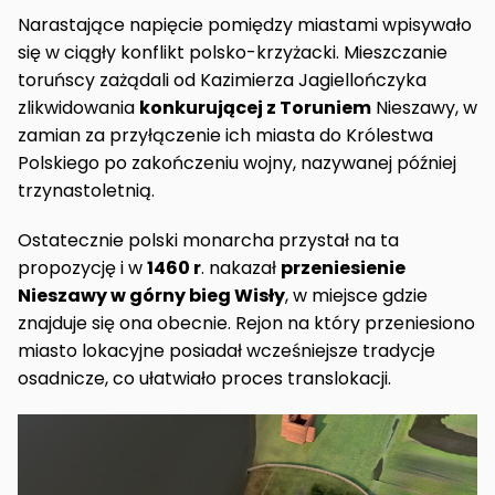
Narastające napięcie pomiędzy miastami wpisywało
się w ciągły konflikt polsko-krzyżacki. Mieszczanie
toruńscy zażądali od Kazimierza Jagiellończyka
zlikwidowania
konkurującej z Toruniem
Nieszawy, w
zamian za przyłączenie ich miasta do Królestwa
Polskiego po zakończeniu wojny, nazywanej później
trzynastoletnią.
Ostatecznie polski monarcha przystał na ta
propozycję i w
1460 r
. nakazał
przeniesienie
Nieszawy w górny bieg Wisły
, w miejsce gdzie
znajduje się ona obecnie. Rejon na który przeniesiono
miasto lokacyjne posiadał wcześniejsze tradycje
osadnicze, co ułatwiało proces translokacji.