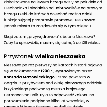
zlokalizowane na lewym brzegu Wisły na południe od
Ciechocinka i niedaleko od Bobrowników na prawym
brzegu rzeki, do których dojechać można dzięki
funkcjonującej przeprawie promowej. Nie zawsze
jednak miasto to znajdowało się w tym miejscu.
Skąd zatem „przywędrowała” obecna Nieszawa?
Żeby to sprawdzić, musimy się cofnąć do XIII wieku…
Przystanek
wielka nieszawka
Nieszawa po raz pierwszy na kartach historii pojawia
się w dokumencie z
1230 r.
, wystawionym przez
Konrada Mazowieckiego
. Pismo powstało w
związku z przybyciem nad Wisłę pierwszego oddziału
krzyżackiego pod wodzą mistrza krajowego
Hermana von Balk. Była to odpowiedź Zakonu na
porozumienie podpisane kilka lat wcześniej, w
ramach którego Krzyżacy podjęli się dzieła