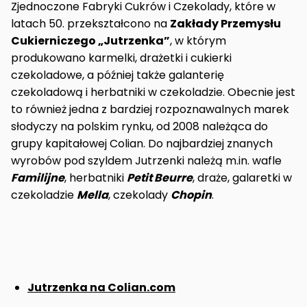
Zjednoczone Fabryki Cukrów i Czekolady, które w
latach 50. przekształcono na
Zakłady Przemysłu
Cukierniczego „Jutrzenka”
, w którym
produkowano karmelki, drażetki i cukierki
czekoladowe, a później także galanterię
czekoladową i herbatniki w czekoladzie. Obecnie jest
to również jedna z bardziej rozpoznawalnych marek
słodyczy na polskim rynku, od 2008 należąca do
grupy kapitałowej Colian. Do najbardziej znanych
wyrobów pod szyldem Jutrzenki należą m.in. wafle
Familijne
, herbatniki
Petit Beurre
, draże, galaretki w
czekoladzie
Mell
a
, czekolady
Chopin
.
Jutrzenka na Colian.com