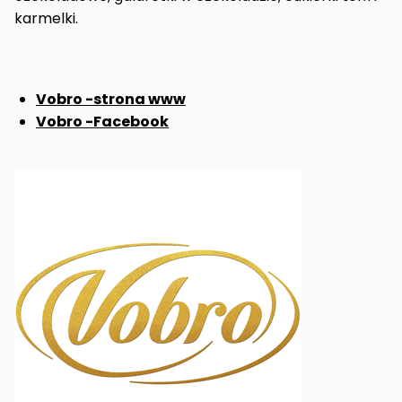
karmelki.
Vobro -strona www
Vobro -Facebook