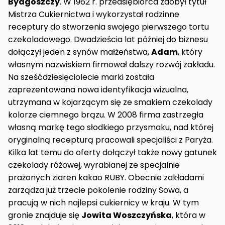
Bydgoszczy
. W 1962 r. przedsiębiorca zdobył tytuł
Mistrza Cukiernictwa i wykorzystał rodzinne
receptury do stworzenia swojego pierwszego tortu
czekoladowego. Dwadzieścia lat później do biznesu
dołączył jeden z synów małżeństwa,
Adam
, który
własnym nazwiskiem firmował dalszy rozwój zakładu.
Na sześćdziesięciolecie marki została
zaprezentowana nowa identyfikacja wizualna,
utrzymana w kojarzącym się ze smakiem czekolady
kolorze ciemnego brązu. W 2008 firma zastrzegła
własną markę tego słodkiego przysmaku, nad której
oryginalną recepturą pracowali specjaliści z Paryża.
Kilka lat temu do oferty dołączył także nowy gatunek
czekolady różowej, wyrabianej ze specjalnie
prażonych ziaren kakao RUBY. Obecnie zakładami
zarządza już trzecie pokolenie rodziny Sowa, a
pracują w nich najlepsi cukiernicy w kraju. W tym
gronie znajduje się
Jowita Woszczyńska
, która w