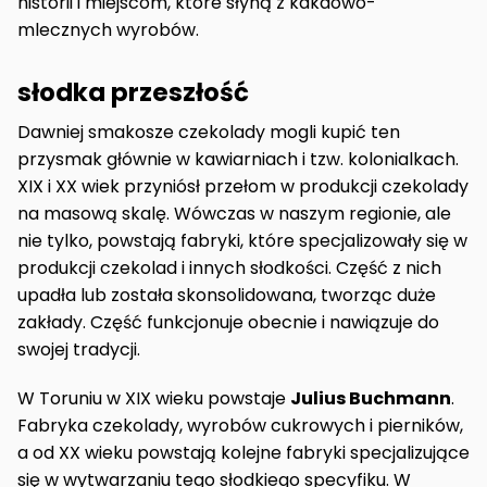
historii i miejscom, które słyną z kakaowo-
mlecznych wyrobów.
słodka przeszłość
Dawniej smakosze czekolady mogli kupić ten
przysmak głównie w kawiarniach i tzw. kolonialkach.
XIX i XX wiek przyniósł przełom w produkcji czekolady
na masową skalę. Wówczas w naszym regionie, ale
nie tylko, powstają fabryki, które specjalizowały się w
produkcji czekolad i innych słodkości. Część z nich
upadła lub została skonsolidowana, tworząc duże
zakłady. Część funkcjonuje obecnie i nawiązuje do
swojej tradycji.
W Toruniu w XIX wieku powstaje
Julius Buchmann
.
Fabryka czekolady, wyrobów cukrowych i pierników,
a od XX wieku powstają kolejne fabryki specjalizujące
się w wytwarzaniu tego słodkiego specyfiku. W