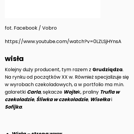
fot. Facebook / Vobro
https://www.youtube.com/watch?v=0LZLSjHYnsA
wisła
Kolejny duży producent, tym razem z
Grudziądza
.
Na rynku od początków XX w. Również specjalizuje się
w wyrobach czekoladowych, a w portfolio ma m.in.
galaretki
Carla
, sękacze
Wojte
k, praliny
Trufla w
czekoladzie
,
Śliwka w czekoladzie
,
Wisełka
i
Sofijka
.
Wisła – strona www