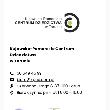
Kujawsko-Pomorskie Centrum
Dziedzictwa
w Toruniu
56 649 45 99

biuro@kpcd.com.pl

Czerwona Droga 8, 87-100 Toruń

Biuro czynne: pn – pt | 8:00 – 16:00
