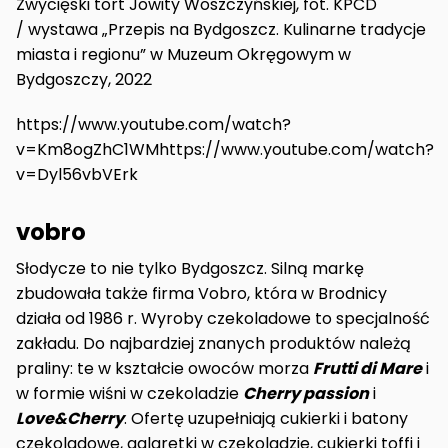
Zwycięski tort Jowity Woszczyńskiej, fot. KPCD
/ wystawa „Przepis na Bydgoszcz. Kulinarne tradycje
miasta i regionu” w Muzeum Okręgowym w
Bydgoszczy, 2022
https://www.youtube.com/watch?
v=Km8ogZhC1WMhttps://www.youtube.com/watch?
v=Dyl56vbVErk
vobro
Słodycze to nie tylko Bydgoszcz. Silną markę
zbudowała także firma Vobro, która w Brodnicy
działa od 1986 r. Wyroby czekoladowe to specjalność
zakładu. Do najbardziej znanych produktów należą
praliny: te w kształcie owoców morza
Frutti di Mare
i
w formie wiśni w czekoladzie
Cherry passion
i
Love&Cherry
. Ofertę uzupełniają cukierki i batony
czekoladowe, galaretki w czekoladzie, cukierki toffi i