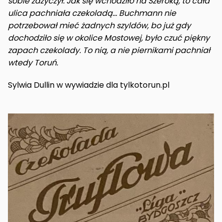
sobie zażyczył. Jak się wchodziło na Szeroką, to cała
ulica pachniała czekoladą… Buchmann nie
potrzebował mieć żadnych szyldów, bo już gdy
dochodziło się w okolice Mostowej, było czuć piękny
zapach czekolady. To nią, a nie piernikami pachniał
wtedy Toruń.
Sylwia Dullin w wywiadzie dla tylkotorun.pl