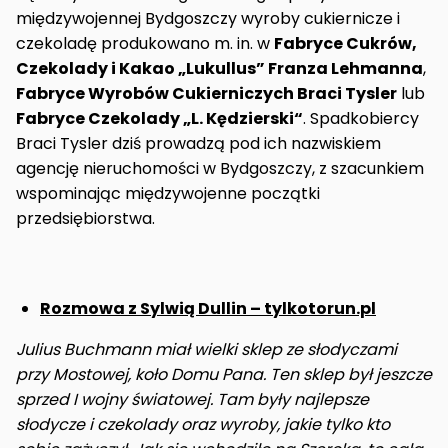
międzywojennej Bydgoszczy wyroby cukiernicze i
czekoladę produkowano m. in. w
Fabryce Cukrów,
Czekolady i Kakao „Lukullus” Franza Lehmanna
,
Fabryce Wyrobów Cukierniczych Braci Tysler
lub
Fabryce Czekolady „L. Kędzierski“
. Spadkobiercy
Braci Tysler dziś prowadzą pod ich nazwiskiem
agencję nieruchomości w Bydgoszczy, z szacunkiem
wspominając międzywojenne początki
przedsiębiorstwa.
Rozmowa z Sylwią Dullin – tylkotorun.pl
Julius Buchmann miał wielki sklep ze słodyczami
przy Mostowej, koło Domu Pana. Ten sklep był jeszcze
sprzed I wojny światowej. Tam były najlepsze
słodycze i czekolady oraz wyroby, jakie tylko kto