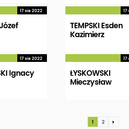
17 sie 2022
17
Józef
TEMPSKI Esden
Kazimierz
17 sie 2022
17
KI Ignacy
ŁYSKOWSKI
Mieczysław
1
2