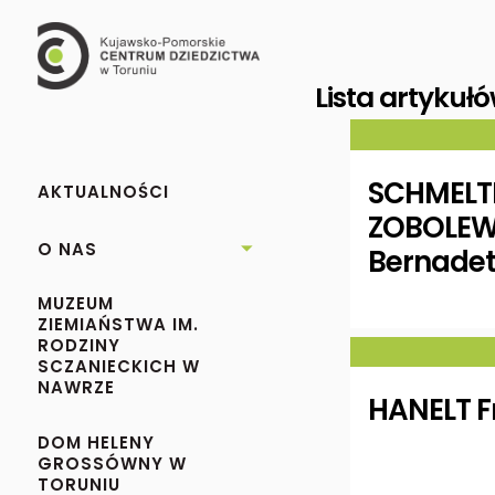
Lista artykuł
SCHMELT
AKTUALNOŚCI
ZOBOLEW
O NAS

Bernadet
MUZEUM
ZIEMIAŃSTWA IM.
RODZINY
SCZANIECKICH W
NAWRZE
HANELT F
DOM HELENY
GROSSÓWNY W
TORUNIU