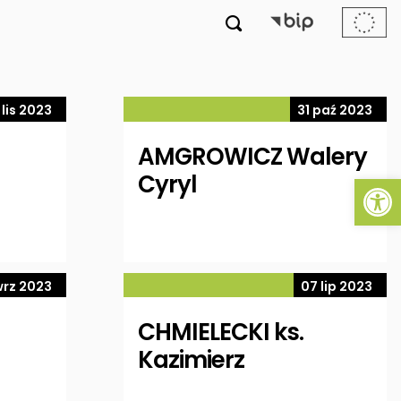

 lis 2023
31 paź 2023
AMGROWICZ Walery
Ot
Cyryl
wrz 2023
07 lip 2023
CHMIELECKI ks.
Kazimierz