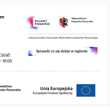
um
Toruń
– 16:00