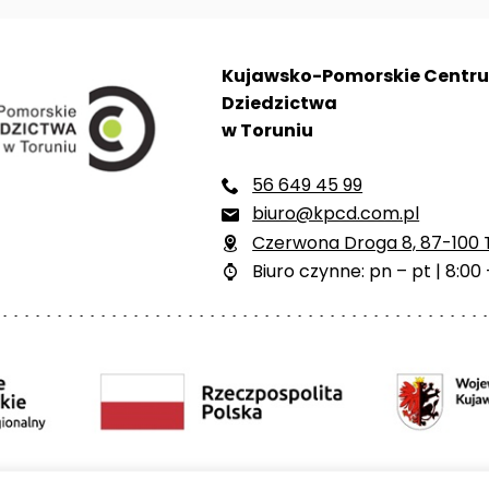
Kujawsko-Pomorskie Centr
Dziedzictwa
w Toruniu
56 649 45 99

biuro@kpcd.com.pl

Czerwona Droga 8, 87-100 

Biuro czynne: pn – pt | 8:00 
