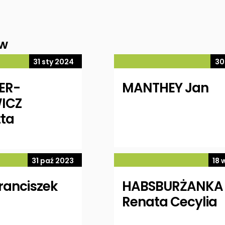
ów
31 sty 2024
30
ER-
MANTHEY Jan
ICZ
ta
31 paź 2023
18 
ranciszek
HABSBURŻANKA
Renata Cecylia