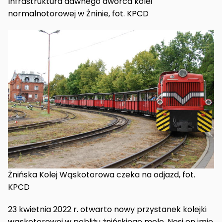
Infrastruktura dawnego dworca kolei
normalnotorowej w Żninie, fot. KPCD
Żnińska Kolej Wąskotorowa czeka na odjazd, fot.
KPCD
23 kwietnia 2022 r. otwarto nowy przystanek kolejki
wąskotorowej w pobliżu żnińskiego molo. Nosi on imię