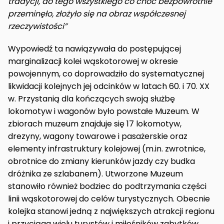
tradycji, do tego wszystkiego co choć bezpowrotnie
przeminęło, złożyło się na obraz współczesnej
rzeczywistości”
Wypowiedź ta nawiązywała do postępującej
marginalizacji kolei wąskotorowej w okresie
powojennym, co doprowadziło do systematycznej
likwidacji kolejnych jej odcinków w latach 60. i 70. XX
w. Przystanią dla kończących swoją służbę
lokomotyw i wagonów było powstałe Muzeum. W
zbiorach muzeum znajduje się 17 lokomotyw,
drezyny, wagony towarowe i pasażerskie oraz
elementy infrastruktury kolejowej (m.in. zwrotnice,
obrotnice do zmiany kierunków jazdy czy budka
dróżnika ze szlabanem). Utworzone Muzeum
stanowiło również bodziec do podtrzymania części
linii wąskotorowej do celów turystycznych. Obecnie
kolejka stanowi jedną z największych atrakcji regionu
i przyciąga wielu turystów i miłośników zabytków