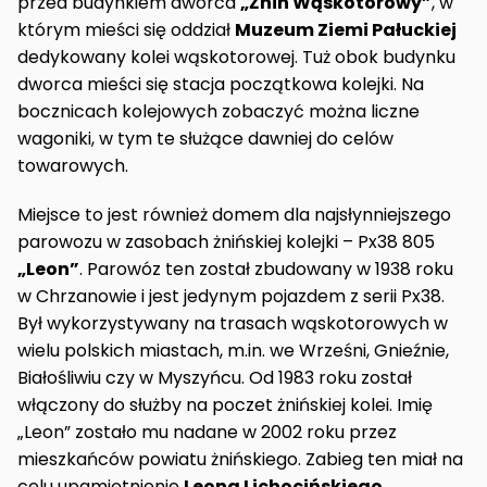
przed budynkiem dworca
„Żnin Wąskotorowy”
, w
którym mieści się oddział
Muzeum Ziemi Pałuckiej
dedykowany kolei wąskotorowej. Tuż obok budynku
dworca mieści się stacja początkowa kolejki. Na
bocznicach kolejowych zobaczyć można liczne
wagoniki, w tym te służące dawniej do celów
towarowych.
Miejsce to jest również domem dla najsłynniejszego
parowozu w zasobach żnińskiej kolejki – Px38 805
„Leon”
. Parowóz ten został zbudowany w 1938 roku
w Chrzanowie i jest jedynym pojazdem z serii Px38.
Był wykorzystywany na trasach wąskotorowych w
wielu polskich miastach, m.in. we Wrześni, Gnieźnie,
Białośliwiu czy w Myszyńcu. Od 1983 roku został
włączony do służby na poczet żnińskiej kolei. Imię
„Leon” zostało mu nadane w 2002 roku przez
mieszkańców powiatu żnińskiego. Zabieg ten miał na
celu upamiętnienie
Leona Lichocińskiego
,