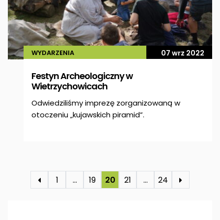
WYDARZENIA
07 wrz 2022
Festyn Archeologiczny w
Wietrzychowicach
Odwiedziliśmy imprezę zorganizowaną w
otoczeniu „kujawskich piramid”.
1
…
19
20
21
…
24