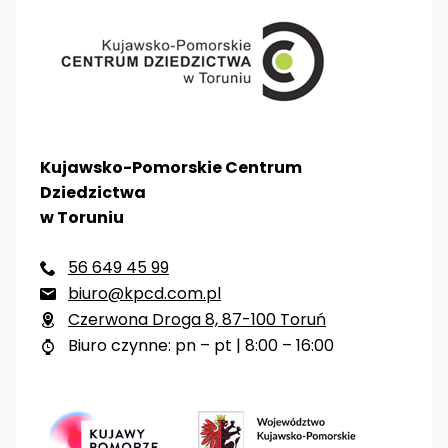
Kujawsko-Pomorskie Centrum
Dziedzictwa
w Toruniu
56 649 45 99

biuro@kpcd.com.pl

Czerwona Droga 8, 87-100 Toruń

Biuro czynne: pn – pt | 8:00 – 16:00
