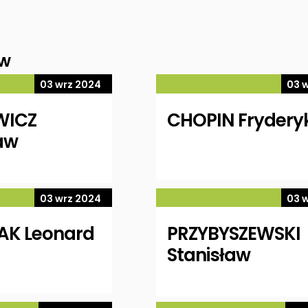
ów
03 wrz 2024
03 
WICZ
CHOPIN Frydery
aw
03 wrz 2024
03 
AK Leonard
PRZYBYSZEWSKI
Stanisław