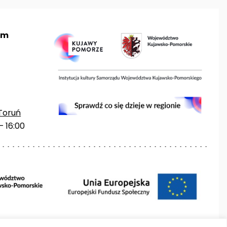
um
Toruń
– 16:00