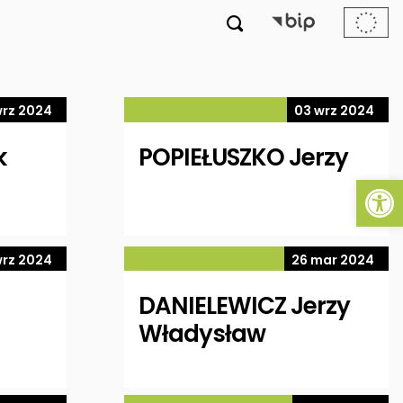

wrz 2024
03 wrz 2024
k
POPIEŁUSZKO Jerzy
Ot
wrz 2024
26 mar 2024
DANIELEWICZ Jerzy
Władysław