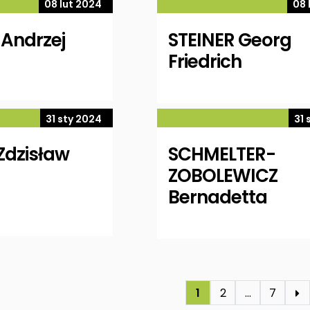
08 lut 2024
08 
Andrzej
STEINER Georg
Friedrich
31 sty 2024
31 
Zdzisław
SCHMELTER-
ZOBOLEWICZ
Bernadetta
1
2
…
7