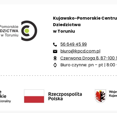
Kujawsko-Pomorskie Centr
Dziedzictwa
w Toruniu
56 649 45 99

biuro@kpcd.com.pl

Czerwona Droga 8, 87-100 

Biuro czynne: pn – pt | 8:00 
