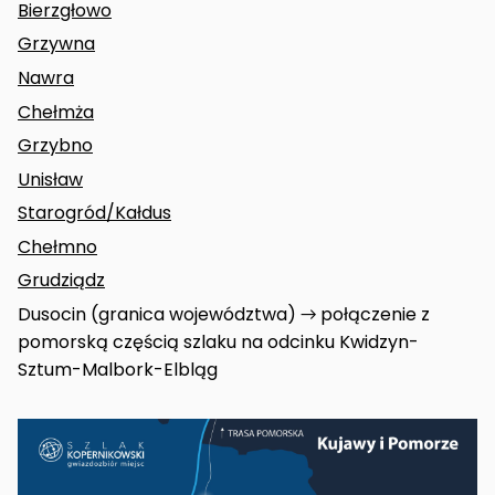
Bierzgłowo
Grzywna
Nawra
Chełmża
Grzybno
Unisław
Starogród/Kałdus
Chełmno
Grudziądz
Dusocin (granica województwa) → połączenie z
pomorską częścią szlaku na odcinku Kwidzyn-
Sztum-Malbork-Elbląg