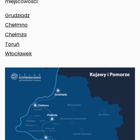
miejscowości:
Grudziądz
Chełmno
Chełmża
Toruń
Włocławek