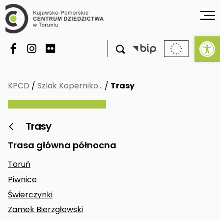
Ot

KPCD
/
Szlak Koperniko…
/
Trasy
Trasy

Trasa główna północna
Toruń
Piwnice
Świerczynki
Zamek Bierzgłowski