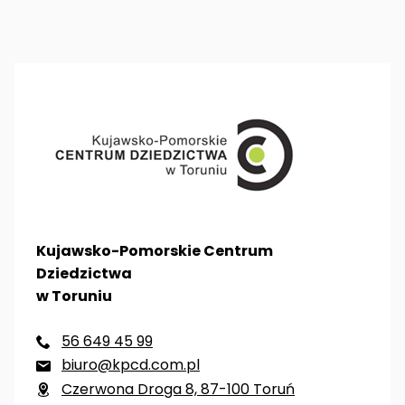
Kujawsko-Pomorskie Centrum
Dziedzictwa
w Toruniu
56 649 45 99

biuro@kpcd.com.pl

Czerwona Droga 8, 87-100 Toruń
