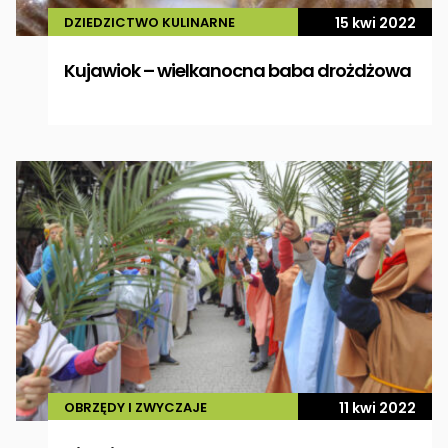
DZIEDZICTWO KULINARNE
15 kwi 2022
Kujawiok – wielkanocna baba drożdżowa
OBRZĘDY I ZWYCZAJE
11 kwi 2022