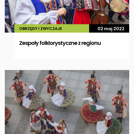
OBRZĘDY I ZWYCZAJE
02 maj 2022
Zespoły folklorystyczne z regionu