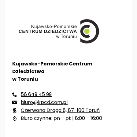
Kujawsko-Pomorskie Centrum
Dziedzictwa
w Toruniu
56 649 45 99

biuro@kpcd.com.pl

Czerwona Droga 8, 87-100 Toruń

Biuro czynne: pn – pt | 8:00 – 16:00
